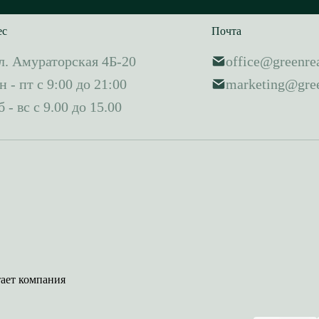
ес
Почта
л. Амураторская 4Б-20
office@greenrea
н - пт с 9:00 до 21:00
marketing@gree
б - вс с 9.00 до 15.00
тает компания