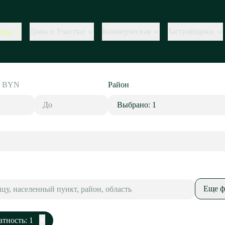
иры
Дома и Участки
Коммерческая
Застройщики
,
BYN
Район
Выбрано: 1
Еще ф
тность: 1