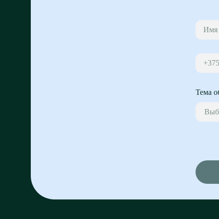
+37
Тема о
Выб