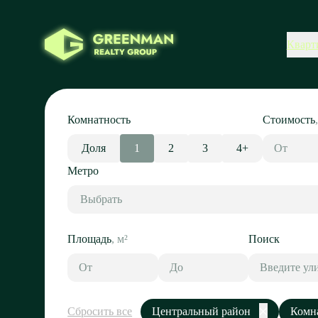
Кварт
Комнатность
Стоимость
Доля
1
2
3
4+
Метро
Выбрать
Площадь
,
м²
Поиск
Сбросить все
Центральный район
Комна