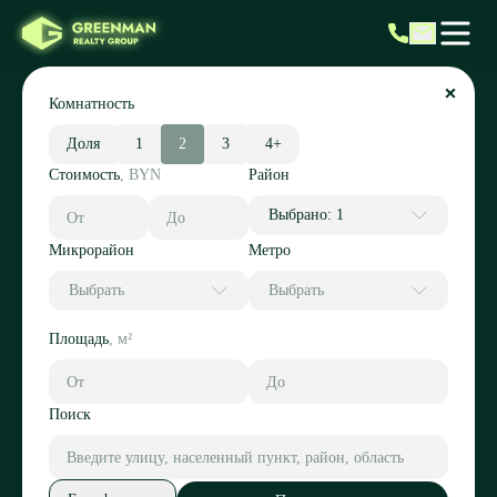
Комнатность
Доля
1
2
3
4+
Стоимость
,
BYN
Район
Выбрано: 1
Микрорайон
Метро
Выбрать
Выбрать
Площадь
,
м²
Поиск