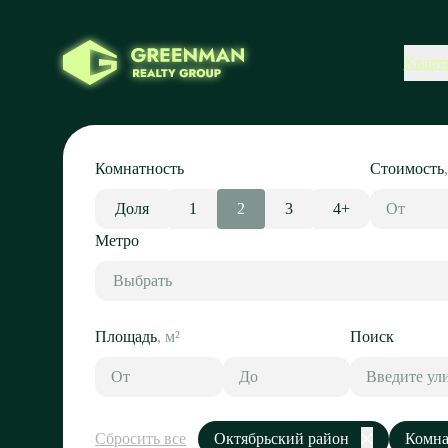
Кварт
Комнатность
Стоимость
Доля
1
2
3
4+
Метро
Выбрать
Площадь
,
м²
Поиск
Сбросить все
Октябрьский район
Комна