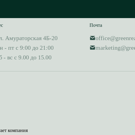
ес
Почта
л. Амураторская 4Б-20
office@greenrea
н - пт с 9:00 до 21:00
marketing@gree
б - вс с 9.00 до 15.00
тает компания