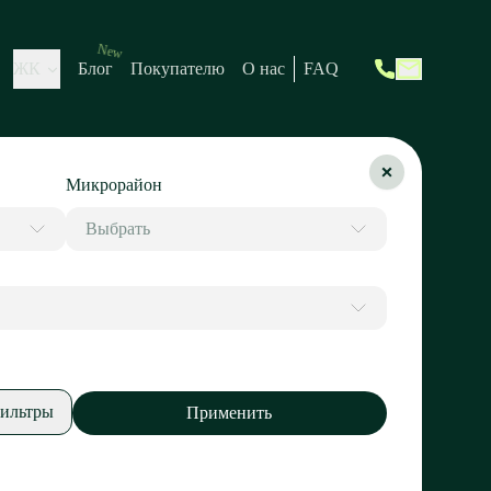
New
ЖК
Блог
Покупателю
О нас
FAQ
Микрорайон
Выбрать
ильтры
Применить