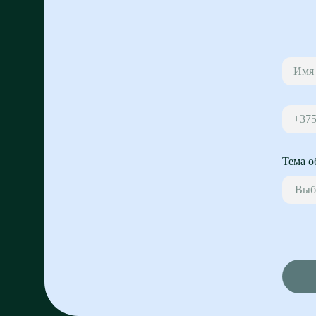
+37
Тема о
Выб