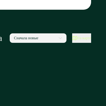
а
Сначала новые
На карте