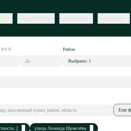
иры
Дома и Участки
Коммерческая
Застройщики
,
BYN
Район
Выбрано: 1
Еще ф
тность: 2
улица Леонида Щемелёва