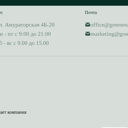
ес
Почта
л. Амураторская 4Б-20
office@greenrea
н - пт с 9:00 до 21:00
marketing@gree
б - вс с 9.00 до 15.00
тает компания