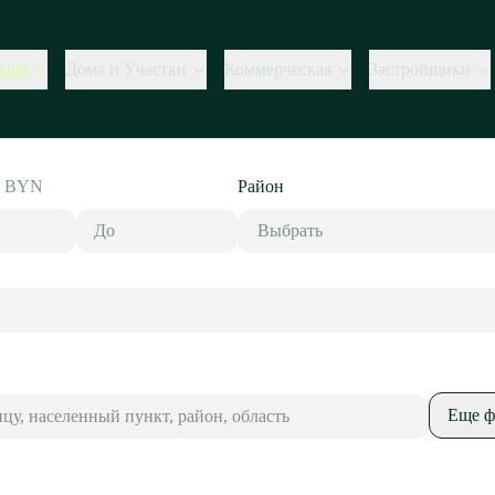
иры
Дома и Участки
Коммерческая
Застройщики
,
BYN
Район
Выбрать
Еще ф