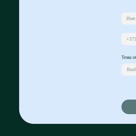
+37
Тема о
Выб