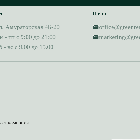
ес
Почта
л. Амураторская 4Б-20
office@greenrea
н - пт с 9:00 до 21:00
marketing@gree
б - вс с 9.00 до 15.00
тает компания