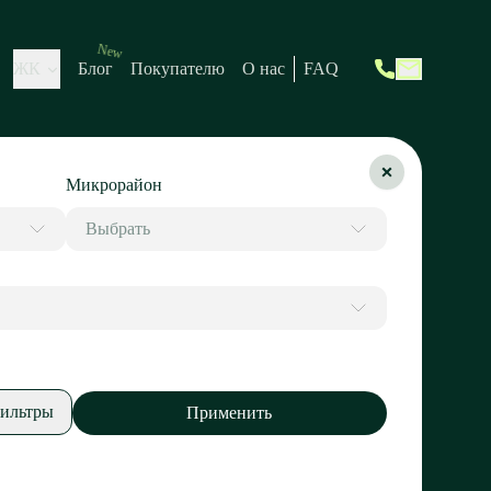
New
ЖК
Блог
Покупателю
О нас
FAQ
Микрорайон
Выбрать
ильтры
Применить