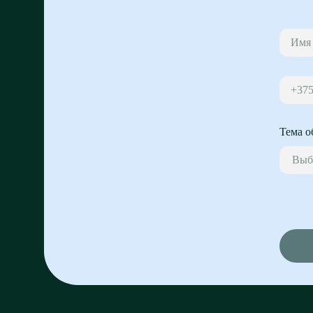
+37
Тема о
Выб