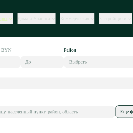
иры
Дома и Участки
Коммерческая
Застройщики
,
BYN
Район
Выбрать
Еще ф