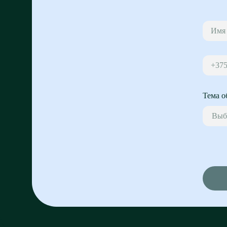
+37
Тема о
Выб