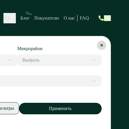
New
ЖК
Блог
Покупателю
О нас
FAQ
Микрорайон
Выбрать
ильтры
Применить