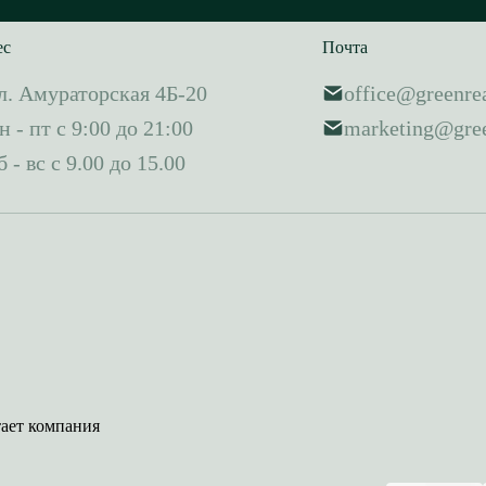
ес
Почта
л. Амураторская 4Б-20
office@greenrea
н - пт с 9:00 до 21:00
marketing@gree
б - вс с 9.00 до 15.00
тает компания