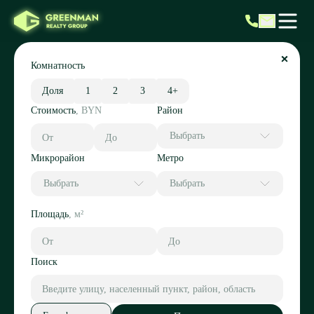
Комнатность
Доля
1
2
3
4+
Стоимость
,
BYN
Район
Выбрать
Микрорайон
Метро
Выбрать
Выбрать
Площадь
,
м²
Поиск