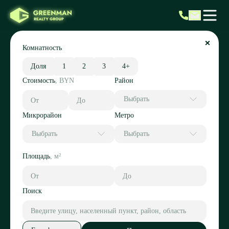
Комнатность
Доля
1
2
3
4+
Стоимость
,
BYN
Район
Выбрать
Микрорайон
Метро
Выбрать
Выбрать
Площадь
,
м²
Поиск