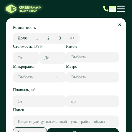
Комнатность
Доля
1
2
3
4+
Стоимость
,
BYN
Район
Выбрать
Микрорайон
Метро
Выбрать
Выбрать
Площадь
,
м²
Поиск