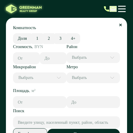
Комнатность
Доля
1
2
3
4+
Стоимость
,
BYN
Район
Выбрать
Микрорайон
Метро
Выбрать
Выбрать
Площадь
,
м²
Поиск