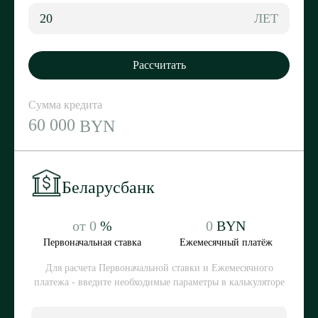
ЛЕТ
Рассчитать
Сумма кредита
60 000
BYN
Беларусбанк
от
0
%
0
BYN
Первоначальная ставка
Ежемесячный платёж
Для расчета Первоначальной ставки и Ежемесячного
платежа - введите необходимые параметры в калькуляторе