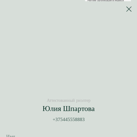
Использование портала означает согласие с
Пользовательское соглашение
Политика обработки персональных данных
Политика использования файлов cookie
Настройка файлов cookies →
Юридические
документы
, на основании которых работает компания
© 2026
УНП: 193776897
Лицензия МЮ РБ №02240/488 от 07 августа 2024
г.
Created by
VUCA Digital studio
© 2026
Аттестованный риэлтер
Юлия Шпартова
+375445558883