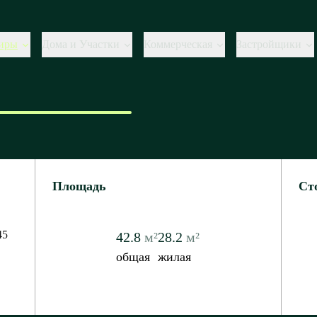
иры
Дома и Участки
Коммерческая
Застройщики
Площадь
Ст
45
42.8
м²
28.2
м²
общая
жилая