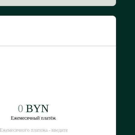
0
BYN
Ежемесячный платёж
 Ежемесячного платежа - введите