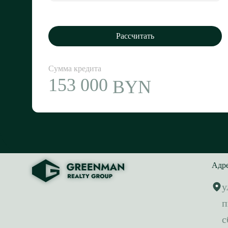
Рассчитать
Сумма кредита
153 000
BYN
Адр
у
п
с