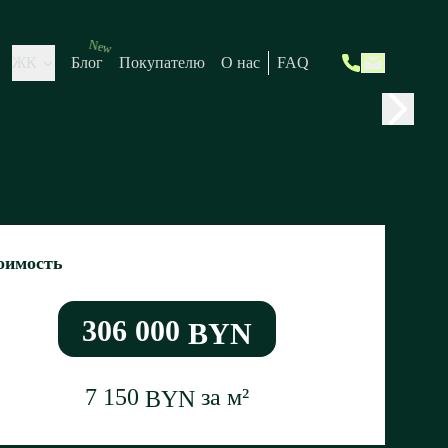
New
ЖК
Блог
Покупателю
О нас
FAQ
оимость
306 000
BYN
7 150
за м²
BYN