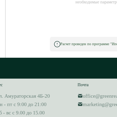
необходимые параметр
Расчет проведен по программе “Ипо
ес
Почта
л. Амураторская 4Б-20
office@greenrea
н - пт с 9:00 до 21:00
marketing@gree
б - вс с 9.00 до 15.00