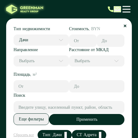
Тип недвижимости
Стоимость
,
BYN
Дачи
Направление
Расстояние от МКАД
Выбрать
Выбрать
Площадь
,
м²
Поиск
Еще фильтры
Применить
Тип: Дачи
СТ Адрета
Сбросить все