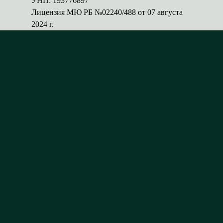
УНП: 193776897
Лицензия МЮ РБ №02240/488 от 07 августа
2024 г.