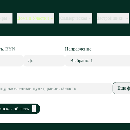
иры
Дома и Участки
Коммерческая
Застройщики
ть
,
BYN
Направление
Выбрано: 1
Еще ф
нская область