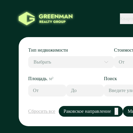
Кварт
Тип недвижимости
Стоимос
Выбрать
Площадь
,
м²
Поиск
Сбросить все
Раковское направление
Ми