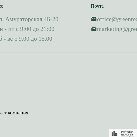
ес
Почта
л. Амураторская 4Б-20
office@greenrea
н - пт с 9:00 до 21:00
marketing@gree
б - вс с 9.00 до 15.00
тает компания