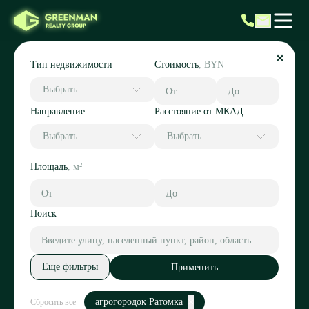
Тип недвижимости
Стоимость
,
BYN
Выбрать
Направление
Расстояние от МКАД
Выбрать
Выбрать
Площадь
,
м²
Поиск
Еще фильтры
Применить
агрогородок Ратомка
Сбросить все