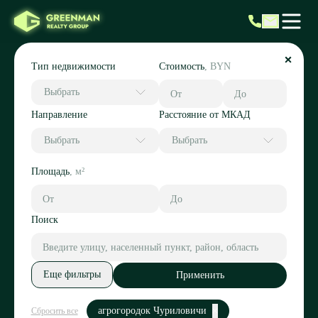
Тип недвижимости
Стоимость
,
BYN
Выбрать
Направление
Расстояние от МКАД
Выбрать
Выбрать
Площадь
,
м²
Поиск
Еще фильтры
Применить
агрогородок Чуриловичи
Сбросить все