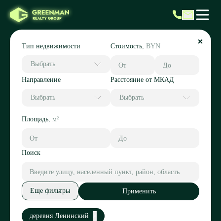
Тип недвижимости
Стоимость
,
BYN
Выбрать
Направление
Расстояние от МКАД
Выбрать
Выбрать
Площадь
,
м²
Поиск
Еще фильтры
Применить
деревня Ленинский